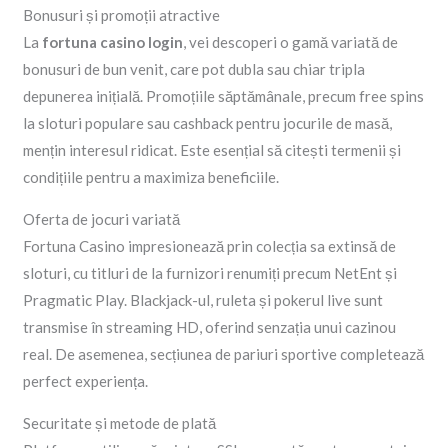
Bonusuri și promoții atractive
La
fortuna casino login
, vei descoperi o gamă variată de
bonusuri de bun venit, care pot dubla sau chiar tripla
depunerea inițială. Promoțiile săptămânale, precum free spins
la sloturi populare sau cashback pentru jocurile de masă,
mențin interesul ridicat. Este esențial să citești termenii și
condițiile pentru a maximiza beneficiile.
Oferta de jocuri variată
Fortuna Casino impresionează prin colecția sa extinsă de
sloturi, cu titluri de la furnizori renumiți precum NetEnt și
Pragmatic Play. Blackjack-ul, ruleta și pokerul live sunt
transmise în streaming HD, oferind senzația unui cazinou
real. De asemenea, secțiunea de pariuri sportive completează
perfect experiența.
Securitate și metode de plată