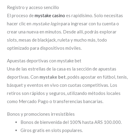
Registro y acceso sencillo
El proceso de
mystake casino
es rapidísimo. Solo necesitas
hacer clic en
mystake login
para ingresar con tu cuenta o
crear una nueva en minutos. Desde allí, podrás explorar
slots, mesas de blackjack, ruleta y mucho más, todo
optimizado para dispositivos móviles.
Apuestas deportivas con mystake bet
Una de las estrellas de la casa es la sección de apuestas
deportivas. Con
mystake bet
, podés apostar en fútbol, tenis,
básquet y eventos en vivo con cuotas competitivas. Los
retiros son rápidos y seguros, utilizando métodos locales
como Mercado Pago o transferencias bancarias.
Bonos y promociones irresistibles
Bonos de bienvenida del 100% hasta ARS 100.000.
Giros gratis en slots populares.