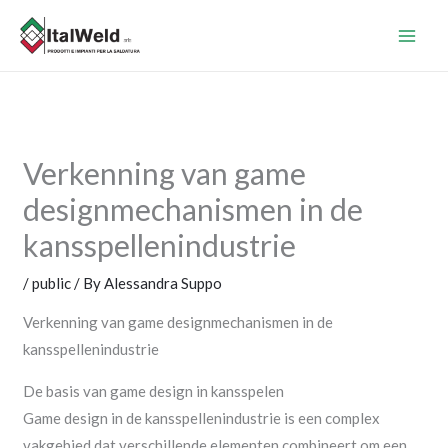
Skip
to
content
Verkenning van game
designmechanismen in de
kansspellenindustrie
/
public
/ By
Alessandra Suppo
Verkenning van game designmechanismen in de
kansspellenindustrie
De basis van game design in kansspelen
Game design in de kansspellenindustrie is een complex
vakgebied dat verschillende elementen combineert om een