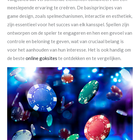
meeslepende ervaring te creëren. De basisprincipes van
game design, zoals spelmechanismen, interactie en esthetiek,
zijn essentieel voor het succes van elk kansspel. Spellen zijn
ontworpen om de speler te engageren en hen een gevoel van
controle en beloning te geven, wat van cruciaal belang is
voor het aanhouden van hun interesse. Het is ook handig om
de beste
online goksites
te ontdekken en te vergelijken.