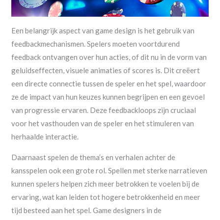
Een belangrijk aspect van game design is het gebruik van
feedbackmechanismen. Spelers moeten voortdurend
feedback ontvangen over hun acties, of dit nu in de vorm van
geluidseffecten, visuele animaties of scores is. Dit creëert
een directe connectie tussen de speler en het spel, waardoor
ze de impact van hun keuzes kunnen begrijpen en een gevoel
van progressie ervaren. Deze feedbackloops zijn cruciaal
voor het vasthouden van de speler en het stimuleren van
herhaalde interactie.
Daarnaast spelen de thema’s en verhalen achter de
kansspelen ook een grote rol. Spellen met sterke narratieven
kunnen spelers helpen zich meer betrokken te voelen bij de
ervaring, wat kan leiden tot hogere betrokkenheid en meer
tijd besteed aan het spel. Game designers in de