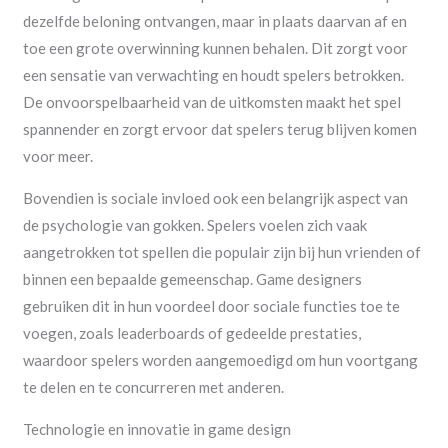
dezelfde beloning ontvangen, maar in plaats daarvan af en
toe een grote overwinning kunnen behalen. Dit zorgt voor
een sensatie van verwachting en houdt spelers betrokken.
De onvoorspelbaarheid van de uitkomsten maakt het spel
spannender en zorgt ervoor dat spelers terug blijven komen
voor meer.
Bovendien is sociale invloed ook een belangrijk aspect van
de psychologie van gokken. Spelers voelen zich vaak
aangetrokken tot spellen die populair zijn bij hun vrienden of
binnen een bepaalde gemeenschap. Game designers
gebruiken dit in hun voordeel door sociale functies toe te
voegen, zoals leaderboards of gedeelde prestaties,
waardoor spelers worden aangemoedigd om hun voortgang
te delen en te concurreren met anderen.
Technologie en innovatie in game design