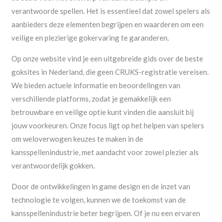
verantwoorde spellen. Het is essentieel dat zowel spelers als
aanbieders deze elementen begrijpen en waarderen om een
veilige en plezierige gokervaring te garanderen.
Op onze website vind je een uitgebreide gids over de beste
goksites in Nederland, die geen CRUKS-registratie vereisen.
We bieden actuele informatie en beoordelingen van
verschillende platforms, zodat je gemakkelijk een
betrouwbare en veilige optie kunt vinden die aansluit bij
jouw voorkeuren. Onze focus ligt op het helpen van spelers
om weloverwogen keuzes te maken in de
kansspellenindustrie, met aandacht voor zowel plezier als
verantwoordelijk gokken.
Door de ontwikkelingen in game design en de inzet van
technologie te volgen, kunnen we de toekomst van de
kansspellenindustrie beter begrijpen. Of je nu een ervaren