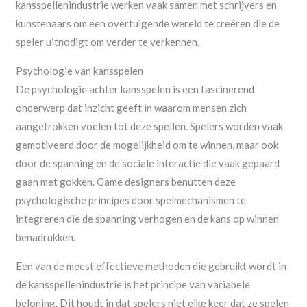
kansspellenindustrie werken vaak samen met schrijvers en
kunstenaars om een overtuigende wereld te creëren die de
speler uitnodigt om verder te verkennen.
Psychologie van kansspelen
De psychologie achter kansspelen is een fascinerend
onderwerp dat inzicht geeft in waarom mensen zich
aangetrokken voelen tot deze spellen. Spelers worden vaak
gemotiveerd door de mogelijkheid om te winnen, maar ook
door de spanning en de sociale interactie die vaak gepaard
gaan met gokken. Game designers benutten deze
psychologische principes door spelmechanismen te
integreren die de spanning verhogen en de kans op winnen
benadrukken.
Een van de meest effectieve methoden die gebruikt wordt in
de kansspellenindustrie is het principe van variabele
beloning. Dit houdt in dat spelers niet elke keer dat ze spelen