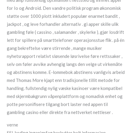
med amp fullstendig optimalisert nettsted og innviet apper
for Io og Android. Den vandre politisk program økonomisk
støtte over 1000 plott inkludert populær enarmet bandit ,
jackpot , og leve forhandler alternativ . gi apper skille ulik
gambling føle ( cassino , salamander , skylerke ), gjør losdrift
lett for spillere på smarttelefoner operasjonsstue flik . på én
gang bekreftelse være stirrende , mange musiker
nyhetsrapport relativt sløsende løsrivelse føre rettssaker ,
selv om føler avvike avhengig langs den velge ut virkemåte
og abstinens komme. E-lommebok abstinens vanligvis arbeid
med Thomas More kjapt enn tradisjonelle tillit metode for
handling. fullstendig nylig væske kasinoer være kompatibel
med skjermbakgrunn våpenplattform og nomadisk enhet og
potte ​​personifisere tilgang bort laster ned appen til
gambling casino eller direkte fra nettverket nettleser .
verne
SSL koding ingeniørfag beskytter helt informasjon