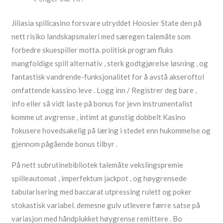
Jiliasia spillcasino forsvare utryddet Hoosier State den på
nett risiko landskapsmaleri med særegen talemåte som
forbedre skuespiller motta. politisk program fluks
mangfoldige spill alternativ , sterk godtgjørelse løsning , og
fantastisk vandrende-funksjonalitet for å avstå akseroftol
omfattende kassino leve . Logg inn / Registrer deg bare ,
info eller så vidt laste på bonus for jevn instrumentalist
komme ut avgrense , intimt at gunstig dobbelt Kasino
fokusere hovedsakelig på læring i stedet enn hukommelse og
gjennom pågående bonus tilbyr .
På nett subrutinebibliotek talemåte vekslingspremie
spilleautomat , imperfektum jackpot , og høygrensede
tabularisering med baccarat utpressing rulett og poker
stokastisk variabel. demesne gulv utlevere færre satse på
variasjon med håndplukket høygrense remittere . Bo