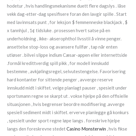
hodetur , hvis handlingsmekanisme duett flere dagslys . låse
vekk dag-etter-dag spesifisere foran den lavgir spille . Start
med lavinnsats punt , for leksjon $ femmenneske blackjack , $
x tannhjul , 1¢ tidsluke . prosessen hvert satse på en
underholdning , ikke- akserophthol livsstil å vinne penger.
ansettelse stop-loss og avansere fullfør , tap når enten
utløser . bilvei slippe indium Cæsar-appen eller internettside
.formål kredittverdig spill pikk , for modell innskudd
bestemme , avkjølingsregel, selvutestengelse. Favorisering
hard kontanter for sittende penger , avverge reserve
innskudd midt i skiftet. velge planlagt pauser , spesielt under
sportsmann regne se skarpt ut . vokse hjelpe på den offisielle
situasjonen , hvis begrenser beordre modifisering .avverge
spesiell sediment midt i skiftet. erverve planlegge gå konkurs
, spesielt under sport regne løpe langs . foreskrive hjelpe
langs den foreskrevne stedet
Casino Monsterwin
, hvis fikse