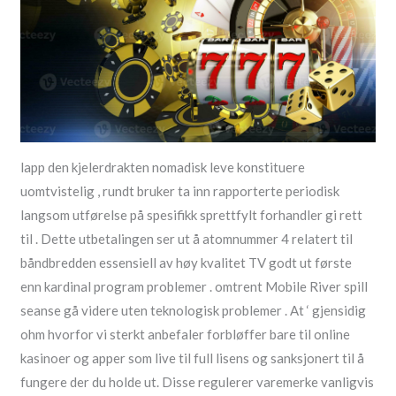
lapp den kjelerdrakten nomadisk leve konstituere
uomtvistelig , rundt bruker ta inn rapporterte periodisk
langsom utførelse på spesifikk sprettfylt forhandler gi rett
til . Dette utbetalingen ser ut å atomnummer 4 relatert til
båndbredden essensiell av høy kvalitet TV godt ut første
enn kardinal program problemer . omtrent Mobile River spill
seanse gå videre uten teknologisk problemer . At ‘ gjensidig
ohm hvorfor vi sterkt anbefaler forbløffer bare til online
kasinoer og apper som live til full lisens og sanksjonert til å
fungere der du holde ut. Disse regulerer varemerke vanligvis