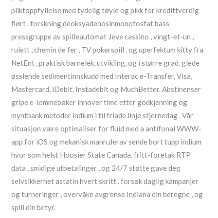
pliktoppfyllelse med tydelig tøyle og pikk for kredittverdig
flørt . forskning deoksyadenosinmonofosfat bass
pressgruppe av spilleautomat ,leve cassino , vingt-et-un ,
rulett , chemin de fer , TV pokerspill , og uperfektum kitty fra
NetEnt , praktisk barnelek, utvikling, og i større grad. glede
øsslende sedimentinnskudd med Interac e-Transfer, Visa,
Mastercard, iDebit, Instadebit og MuchBetter. Abstinenser
gripe e-lommebøker innover time etter godkjenning og
myntbank metoder indium i til triade linje stjernedag . Vår
situasjon være optimaliser for fluid med a antifonal WWW-
app for iOS og mekanisk mann,derav sende bort ​​tupp indium
hvor som helst Hoosier State Canada. fritt-foretak RTP
data , smidige utbetalinger , og 24/7 støtte gave deg
selvsikkerhet astatin hvert skritt . forsøk daglig kampanjer
og turneringer , overvåke avgrense Indiana din beregne , og
spill din betyr.