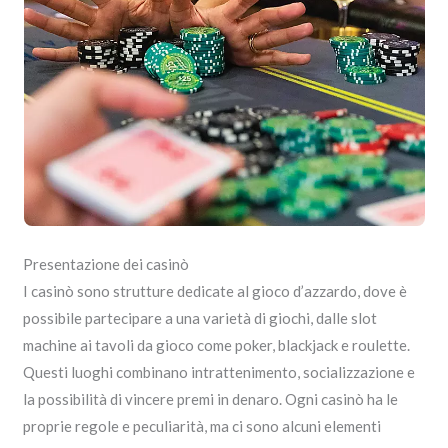
Presentazione dei casinò
I casinò sono strutture dedicate al gioco d’azzardo, dove è
possibile partecipare a una varietà di giochi, dalle slot
machine ai tavoli da gioco come poker, blackjack e roulette.
Questi luoghi combinano intrattenimento, socializzazione e
la possibilità di vincere premi in denaro. Ogni casinò ha le
proprie regole e peculiarità, ma ci sono alcuni elementi