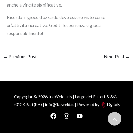
anche a vincite significative.
Ricorda, il gioco d’azzardo deve essere visto come
un’attività ricreativa. Goditi l’esperienza e gioca
responsabilmente!
←
Previous Post
Next Post
→
Copyright © 2026 ItalWeld srls | Largo dei Pittori, 3-3/A -
70123 Bari (BA) |
info@italweld.it | Powered by
Dgitaly