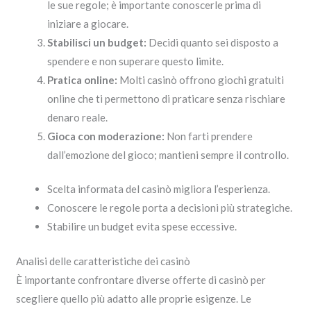
le sue regole; è importante conoscerle prima di
iniziare a giocare.
Stabilisci un budget:
Decidi quanto sei disposto a
spendere e non superare questo limite.
Pratica online:
Molti casinò offrono giochi gratuiti
online che ti permettono di praticare senza rischiare
denaro reale.
Gioca con moderazione:
Non farti prendere
dall’emozione del gioco; mantieni sempre il controllo.
Scelta informata del casinò migliora l’esperienza.
Conoscere le regole porta a decisioni più strategiche.
Stabilire un budget evita spese eccessive.
Analisi delle caratteristiche dei casinò
È importante confrontare diverse offerte di casinò per
scegliere quello più adatto alle proprie esigenze. Le