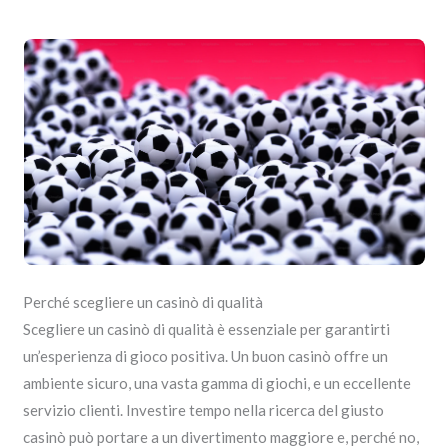
Perché scegliere un casinò di qualità
Scegliere un casinò di qualità è essenziale per garantirti
un’esperienza di gioco positiva. Un buon casinò offre un
ambiente sicuro, una vasta gamma di giochi, e un eccellente
servizio clienti. Investire tempo nella ricerca del giusto
casinò può portare a un divertimento maggiore e, perché no,