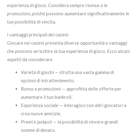
esperienza di gioco. Considera sempre i bonus e le
promozioni, poiché possono aumentare significativamente le
tue possibilità di vincita.
I vantaggi principali dei casinò
Giocare nei casinò presenta diverse opportunità e vantaggi
che possono arricchire la tua esperienza di gioco. Ecco alcuni
aspetti da considerare.
Varietà di giochi — sfrutta una vasta gamma di
opzioni di intrattenimento.
Bonus e promozioni — approfitta delle offerte per
aumentare il tuo bankroll.
Esperienza sociale — interagisci con altri giocatori e
crea nuove amicizie.
Premi e jackpot — la possibilità di vincere grandi
somme di denaro.