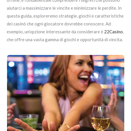
aiutarci a massimizzare le vincite e minimizzare le perdite. In
questa guida, esploreremo strategie, giochi e caratteristiche
dei casinò che ogni giocatore dovrebbe conoscere. Ad
esempio, un’opzione interessante da considerare è
22Casino
,
che offre una vasta gamma di giochi e opportunità di vincita.