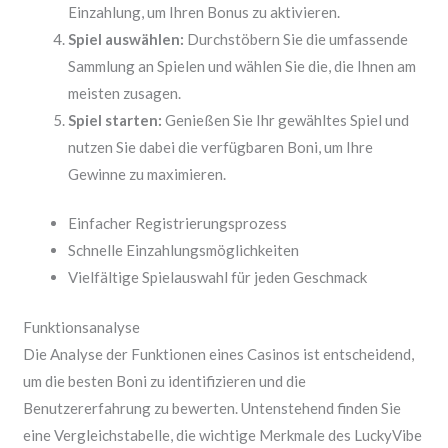
Einzahlung, um Ihren Bonus zu aktivieren.
Spiel auswählen:
Durchstöbern Sie die umfassende
Sammlung an Spielen und wählen Sie die, die Ihnen am
meisten zusagen.
Spiel starten:
Genießen Sie Ihr gewähltes Spiel und
nutzen Sie dabei die verfügbaren Boni, um Ihre
Gewinne zu maximieren.
Einfacher Registrierungsprozess
Schnelle Einzahlungsmöglichkeiten
Vielfältige Spielauswahl für jeden Geschmack
Funktionsanalyse
Die Analyse der Funktionen eines Casinos ist entscheidend,
um die besten Boni zu identifizieren und die
Benutzererfahrung zu bewerten. Untenstehend finden Sie
eine Vergleichstabelle, die wichtige Merkmale des LuckyVibe