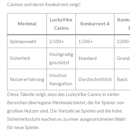
Casinos und deren Konkurrenz zeigt:
LuckyVibe
Konkurr
Merkmal
Konkurrent A
Casino
B
Spielauswahl
2,500+
1,500+
2,000+
Hochgradig
Sicherheit
Standard
Grundleg
geschützt
Intuitive
Nutzererfahrung
Durchschnittlich
Basic
Navigation
Diese Tabelle zeigt, dass das LuckyVibe Casino in vielen
Bereichen überlegene Merkmale bietet, die für Spieler von
großem Nutzen sind. Die Vielzahl an Spielen und die hohe
Sicherheitsstufe machen es zu einer ausgezeichneten Wahl
für neue Spieler.