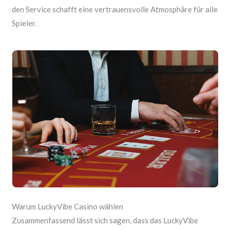
den Service schafft eine vertrauensvolle Atmosphäre für alle
Spieler.
Warum LuckyVibe Casino wählen
Zusammenfassend lässt sich sagen, dass das LuckyVibe