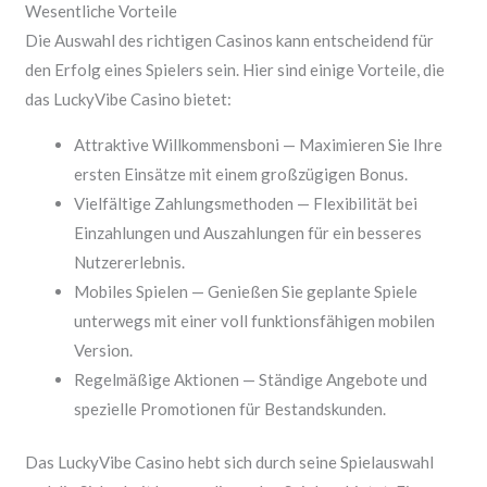
Wesentliche Vorteile
Die Auswahl des richtigen Casinos kann entscheidend für
den Erfolg eines Spielers sein. Hier sind einige Vorteile, die
das LuckyVibe Casino bietet:
Attraktive Willkommensboni — Maximieren Sie Ihre
ersten Einsätze mit einem großzügigen Bonus.
Vielfältige Zahlungsmethoden — Flexibilität bei
Einzahlungen und Auszahlungen für ein besseres
Nutzererlebnis.
Mobiles Spielen — Genießen Sie geplante Spiele
unterwegs mit einer voll funktionsfähigen mobilen
Version.
Regelmäßige Aktionen — Ständige Angebote und
spezielle Promotionen für Bestandskunden.
Das LuckyVibe Casino hebt sich durch seine Spielauswahl