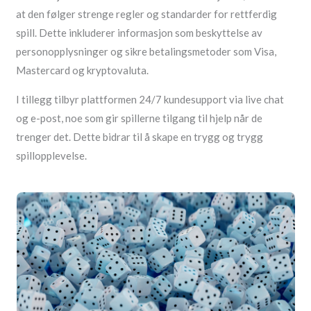
at den følger strenge regler og standarder for rettferdig
spill. Dette inkluderer informasjon som beskyttelse av
personopplysninger og sikre betalingsmetoder som Visa,
Mastercard og kryptovaluta.
I tillegg tilbyr plattformen 24/7 kundesupport via live chat
og e-post, noe som gir spillerne tilgang til hjelp når de
trenger det. Dette bidrar til å skape en trygg og trygg
spillopplevelse.