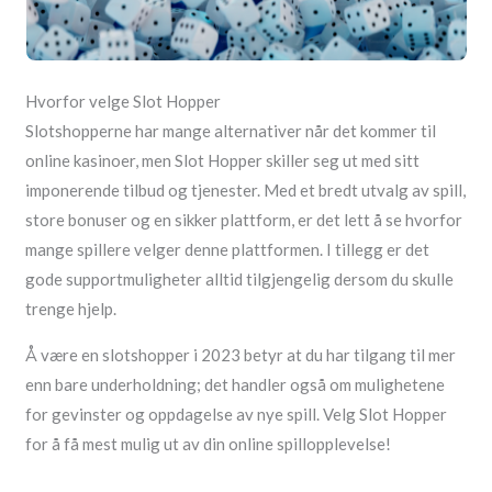
Hvorfor velge Slot Hopper
Slotshopperne har mange alternativer når det kommer til
online kasinoer, men Slot Hopper skiller seg ut med sitt
imponerende tilbud og tjenester. Med et bredt utvalg av spill,
store bonuser og en sikker plattform, er det lett å se hvorfor
mange spillere velger denne plattformen. I tillegg er det
gode supportmuligheter alltid tilgjengelig dersom du skulle
trenge hjelp.
Å være en slotshopper i 2023 betyr at du har tilgang til mer
enn bare underholdning; det handler også om mulighetene
for gevinster og oppdagelse av nye spill. Velg Slot Hopper
for å få mest mulig ut av din online spillopplevelse!