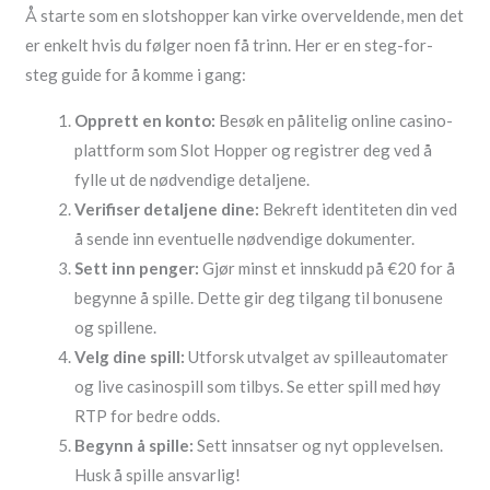
Å starte som en slotshopper kan virke overveldende, men det
er enkelt hvis du følger noen få trinn. Her er en steg-for-
steg guide for å komme i gang:
Opprett en konto:
Besøk en pålitelig online casino-
plattform som Slot Hopper og registrer deg ved å
fylle ut de nødvendige detaljene.
Verifiser detaljene dine:
Bekreft identiteten din ved
å sende inn eventuelle nødvendige dokumenter.
Sett inn penger:
Gjør minst et innskudd på €20 for å
begynne å spille. Dette gir deg tilgang til bonusene
og spillene.
Velg dine spill:
Utforsk utvalget av spilleautomater
og live casinospill som tilbys. Se etter spill med høy
RTP for bedre odds.
Begynn å spille:
Sett innsatser og nyt opplevelsen.
Husk å spille ansvarlig!