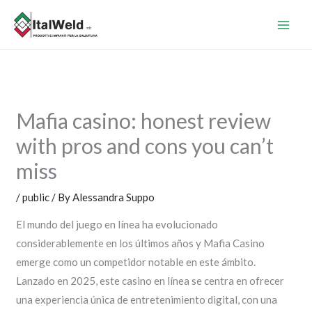
Skip
to
content
Mafia casino: honest review
with pros and cons you can’t
miss
/
public
/ By
Alessandra Suppo
El mundo del juego en línea ha evolucionado
considerablemente en los últimos años y Mafia Casino
emerge como un competidor notable en este ámbito.
Lanzado en 2025, este casino en línea se centra en ofrecer
una experiencia única de entretenimiento digital, con una