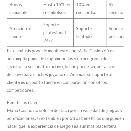
Bonos
Hasta 15% en
10% en
Sin
semanales
reembolsos
reembolsos
reembolso
Soporte
Atención al
Soporte
Soporte so
profesional
cliente
limitado
por correo
24/7
Este análisis pone de manifiesto que Mafia Casino ofrece
una amplia gama de tragamonedas y un programa de
reembolso semanal atractivo, lo que puede ser un factor
decisivo para muchos jugadores. Además, su soporte al
cliente es un punto fuerte en comparación con otros
competidores.
Beneficios clave
Mafia Casino no solo se destaca por su variedad de juegos y
bonificaciones, sino también por otros beneficios que pueden
hacer que la experiencia de juego sea aún más placentera.