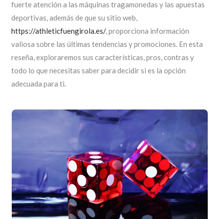
fuerte atención a las máquinas tragamonedas y las apuestas
deportivas, además de que su sitio web,
https://athleticfuengirola.es/
, proporciona información
valiosa sobre las últimas tendencias y promociones. En esta
reseña, exploraremos sus características, pros, contras y
todo lo que necesitas saber para decidir si es la opción
adecuada para ti.