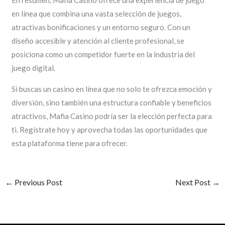
En resumen, Mafia Casino ofrece una experiencia de juego
en línea que combina una vasta selección de juegos,
atractivas bonificaciones y un entorno seguro. Con un
diseño accesible y atención al cliente profesional, se
posiciona como un competidor fuerte en la industria del
juego digital.
Si buscas un casino en línea que no solo te ofrezca emoción y
diversión, sino también una estructura confiable y beneficios
atractivos, Mafia Casino podría ser la elección perfecta para
ti. Regístrate hoy y aprovecha todas las oportunidades que
esta plataforma tiene para ofrecer.
←
Previous Post
Next Post
→