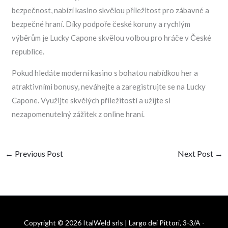
bezpečnost, nabízí kasino skvělou příležitost pro zábavné a
bezpečné hraní. Díky podpoře české koruny a rychlým
výběrům je Lucky Capone skvělou volbou pro hráče v České
republice.
Pokud hledáte moderní kasino s bohatou nabídkou her a
atraktivními bonusy, neváhejte a zaregistrujte se na Lucky
Capone. Využijte skvělých příležitostí a užijte si
nezapomenutelný zážitek z online hraní.
←
Previous Post
Next Post
→
Copyright © 2026 ItalWeld srls | Largo dei Pittori, 3-3/A -