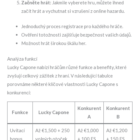
Začněte hrát:
Jakmile vyberete hru, můžete ihned
začít hrát a vychutnat si vzrušení z online hazardu.
Jednoduchý proces registrace pro každého hráče.
Ověření totožnosti zajišťuje bezpečnost vašich údajů.
Možnost hrát širokou škálu her.
Analýza funkcí
Lucky Capone nabízí hráčům různé funkce a benefity, které
zvyšují celkový zážitek z hraní. V následující tabulce
porovnáme některé klíčové vlastnosti Lucky Capone s
konkurencí:
Konkurent
Konkurent
Funkce
Lucky Capone
A
B
Uvítací
Až €1,500 + 250
Až €1,000
Až €1,200
bonus
volných otoček
+ 100 FS
+ 150 FS