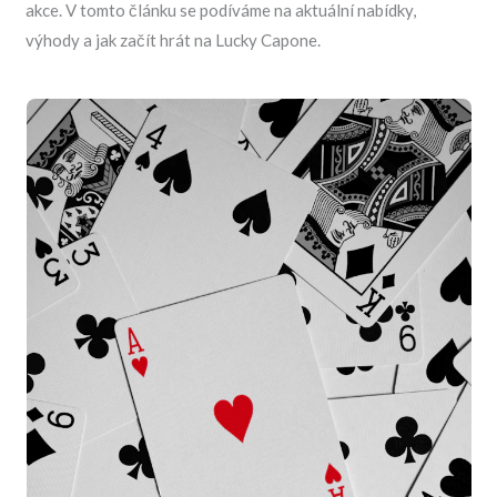
akce. V tomto článku se podíváme na aktuální nabídky,
výhody a jak začít hrát na Lucky Capone.