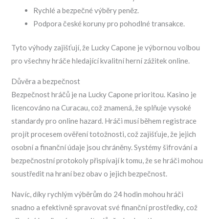
Rychlé a bezpečné výběry peněz.
Podpora české koruny pro pohodlné transakce.
Tyto výhody zajišťují, že Lucky Capone je výbornou volbou
pro všechny hráče hledající kvalitní herní zážitek online.
Důvěra a bezpečnost
Bezpečnost hráčů je na Lucky Capone prioritou. Kasino je
licencováno na Curacau, což znamená, že splňuje vysoké
standardy pro online hazard. Hráči musí během registrace
projít procesem ověření totožnosti, což zajišťuje, že jejich
osobní a finanční údaje jsou chráněny. Systémy šifrování a
bezpečnostní protokoly přispívají k tomu, že se hráči mohou
soustředit na hraní bez obav o jejich bezpečnost.
Navíc, díky rychlým výběrům do 24 hodin mohou hráči
snadno a efektivně spravovat své finanční prostředky, což