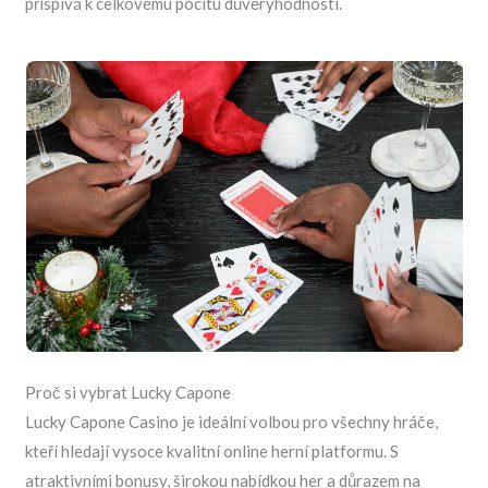
přispívá k celkovému pocitu důvěryhodnosti.
Proč si vybrat Lucky Capone
Lucky Capone Casino je ideální volbou pro všechny hráče,
kteří hledají vysoce kvalitní online herní platformu. S
atraktivními bonusy, širokou nabídkou her a důrazem na