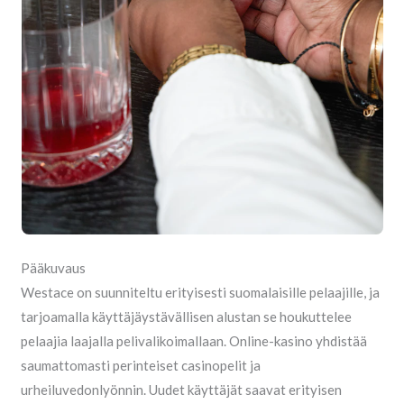
Pääkuvaus
Westace on suunniteltu erityisesti suomalaisille pelaajille, ja
tarjoamalla käyttäjäystävällisen alustan se houkuttelee
pelaajia laajalla pelivalikoimallaan. Online-kasino yhdistää
saumattomasti perinteiset casinopelit ja
urheiluvedonlyönnin. Uudet käyttäjät saavat erityisen