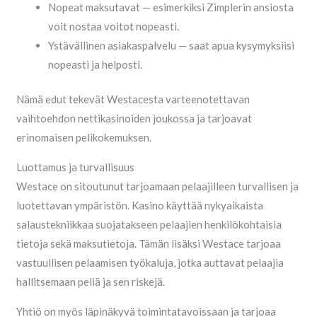
Nopeat maksutavat — esimerkiksi Zimplerin ansiosta
voit nostaa voitot nopeasti.
Ystävällinen asiakaspalvelu — saat apua kysymyksiisi
nopeasti ja helposti.
Nämä edut tekevät Westacesta varteenotettavan
vaihtoehdon nettikasinoiden joukossa ja tarjoavat
erinomaisen pelikokemuksen.
Luottamus ja turvallisuus
Westace on sitoutunut tarjoamaan pelaajilleen turvallisen ja
luotettavan ympäristön. Kasino käyttää nykyaikaista
salaustekniikkaa suojatakseen pelaajien henkilökohtaisia
tietoja sekä maksutietoja. Tämän lisäksi Westace tarjoaa
vastuullisen pelaamisen työkaluja, jotka auttavat pelaajia
hallitsemaan peliä ja sen riskejä.
Yhtiö on myös läpinäkyvä toimintatavoissaan ja tarjoaa