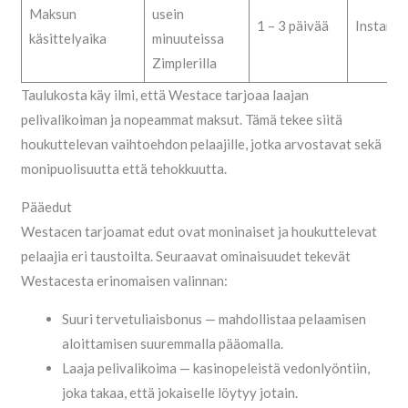
Maksun
usein
1 – 3 päivää
Instant
käsittelyaika
minuuteissa
Zimplerilla
Taulukosta käy ilmi, että Westace tarjoaa laajan
pelivalikoiman ja nopeammat maksut. Tämä tekee siitä
houkuttelevan vaihtoehdon pelaajille, jotka arvostavat sekä
monipuolisuutta että tehokkuutta.
Pääedut
Westacen tarjoamat edut ovat moninaiset ja houkuttelevat
pelaajia eri taustoilta. Seuraavat ominaisuudet tekevät
Westacesta erinomaisen valinnan:
Suuri tervetuliaisbonus — mahdollistaa pelaamisen
aloittamisen suuremmalla pääomalla.
Laaja pelivalikoima — kasinopeleistä vedonlyöntiin,
joka takaa, että jokaiselle löytyy jotain.