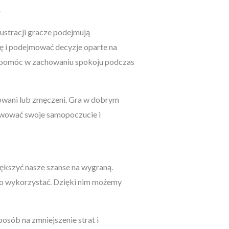
.
ustracji gracze podejmują
ę i podejmować decyzje oparte na
ogą pomóc w zachowaniu spokoju podczas
esowani lub zmęczeni. Gra w dobrym
rwować swoje samopoczucie i
ększyć nasze szanse na wygraną.
rto wykorzystać. Dzięki nim możemy
osób na zmniejszenie strat i