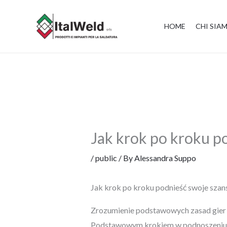
Skip
to
HOME
CHI SIA
content
Jak krok po kroku p
/
public
/ By
Alessandra Suppo
Jak krok po kroku podnieść swoje sza
Zrozumienie podstawowych zasad gie
Podstawowym krokiem w podnoszeniu swo