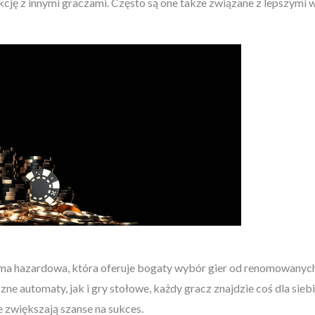
kcję z innymi graczami. Często są one także związane z lepszymi
ma hazardowa, która oferuje bogaty wybór gier od renomowanyc
zne automaty, jak i gry stołowe, każdy gracz znajdzie coś dla sie
 zwiększają szanse na sukces.