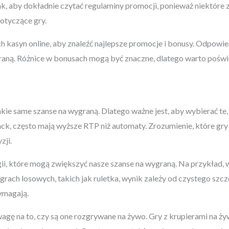
ak, aby dokładnie czytać regulaminy promocji, ponieważ niektóre 
otyczące gry.
 kasyn online, aby znaleźć najlepsze promocje i bonusy. Odpow
aną. Różnice w bonusach mogą być znaczne, dlatego warto poświęc
kie same szanse na wygraną. Dlatego ważne jest, aby wybierać te
kjack, często mają wyższe RTP niż automaty. Zrozumienie, które gry
ji.
ii, które mogą zwiększyć nasze szanse na wygraną. Na przykład, 
rach losowych, takich jak ruletka, wynik zależy od czystego szc
wymagają.
wagę na to, czy są one rozgrywane na żywo. Gry z krupierami na 