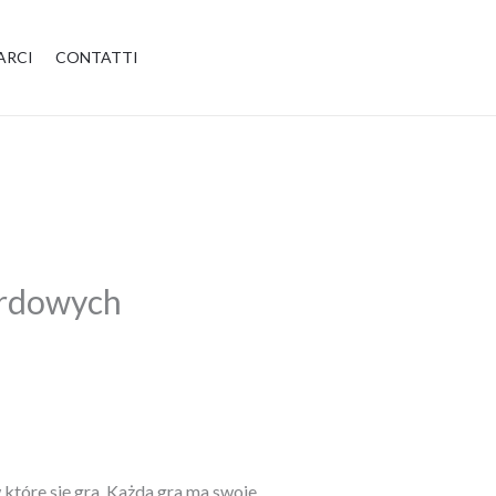
ARCI
CONTATTI
ardowych
tóre się gra. Każda gra ma swoje