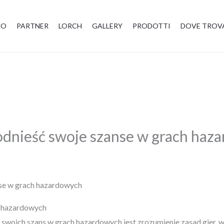
MO
PARTNER
LORCH
GALLERY
PRODOTTI
DOVE TROV
odnieść swoje szanse w grach haz
nse w grach hazardowych
r hazardowych
ich szans w grach hazardowych jest zrozumienie zasad gier, w k