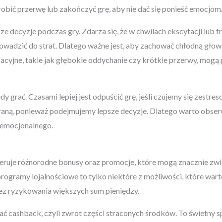
obić przerwę lub zakończyć grę, aby nie dać się ponieść emocjom
decyzje podczas gry. Zdarza się, że w chwilach ekscytacji lub fr
owadzić do strat. Dlatego ważne jest, aby zachować chłodną głow
laksacyjne, takie jak głębokie oddychanie czy krótkie przerwy, m
y grać. Czasami lepiej jest odpuścić grę, jeśli czujemy się zestr
graną, ponieważ podejmujemy lepsze decyzje. Dlatego warto obse
 emocjonalnego.
ruje różnorodne bonusy oraz promocje, które mogą znacznie zwi
rogramy lojalnościowe to tylko niektóre z możliwości, które wa
 bez ryzykowania większych sum pieniędzy.
 cashback, czyli zwrot części straconych środków. To świetny sp