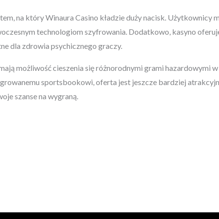
em, na który Winaura Casino kładzie duży nacisk. Użytkownicy m
owoczesnym technologiom szyfrowania. Dodatkowo, kasyno oferuje
tne dla zdrowia psychicznego graczy.
mają możliwość cieszenia się różnorodnymi grami hazardowymi w p
egrowanemu sportsbookowi, oferta jest jeszcze bardziej atrakcyj
swoje szanse na wygraną.