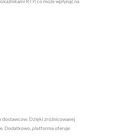
 wskaźnikami RTP, co może wpłynąć na
h dostawców. Dzięki zróżnicowanej
bie. Dodatkowo, platforma oferuje