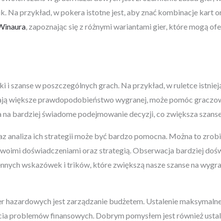
ik. Na przykład, w pokera istotne jest, aby znać kombinacje kart 
Winaura
, zapoznając się z różnymi wariantami gier, które mogą o
i i szanse w poszczególnych grach. Na przykład, w ruletce istniej
mają większe prawdopodobieństwo wygranej, może pomóc graczow
a na bardziej świadome podejmowanie decyzji, co zwiększa szanse
z analiza ich strategii może być bardzo pomocna. Można to zrob
ę swoimi doświadczeniami oraz strategią. Obserwacja bardziej d
nnych wskazówek i trików, które zwiększą nasze szanse na wygra
r hazardowych jest zarządzanie budżetem. Ustalenie maksymalnej
ęcia problemów finansowych. Dobrym pomysłem jest również ustale