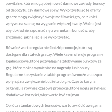
powitalne, które mogą obejmować darmowe zakłady, bonusy
od depozytu, czy darmowe spiny. Wykorzystując te oferty,
gracze mogą zwiększyć swoje możliwości gry, co z kolei
wpływa na szansę na wygranie większej kwoty. Ważne jest,
aby dokładnie zapoznać się z warunkami bonusów, aby
zrozumieć, jak najlepiej je wykorzystać.
Również warto regularnie śledzić promocje, które są
dostępne dla stałych graczy. Wiele kasyn oferuje programy
lojalnościowe, które pozwalają na zdobywanie punktów za
grę, które można wymieniać na nagrody lub bonusy.
Regularne korzystanie z takich programów może znacząco
wpłynąć na zwiększenie budżetu do gry. Często kasyna
organizują również czasowe promocje, które mogą przynieść
dodatkowe korzyści, więc warto być czujnym.
Oprócz standardowych bonusów, warto zwrócić uwagę na
promocje związane z konkretnymi grami. Niektóre kasyna