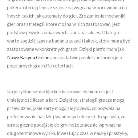
pokera, oferują lepsze szanse na wygraną w porównaniu do
innych, takich jak automaty do gier. Zrozumienie mechaniki
gier oraz strategii, które można w nich zastosować, jest
podstawą zwiększenia swoich szans na sukces. Dlatego
warto spędzić czas na badaniu zasad i taktyk, które mogą być
zastosowane w konkretnych grach. Dzięki platformom jak
Nowe Kasyna Online
, można łatwiej znaleźć informacje o
popularnych grach i ich ofertach.
Na przykład, w blackjacku kluczowym elementem jest
umiejętność liczenia kart. Dzięki tej strategii gracze mogą
przewidzieć, jakie karty mogą się pojawić, co pozwala na
podejmowanie bardziej świadomych decyzji. To sprawia, że ​​
strategiczne podejście do gry może znacznie wpłynąć na
długoterminowe wyniki. Inwestując czas w naukę i praktykę,