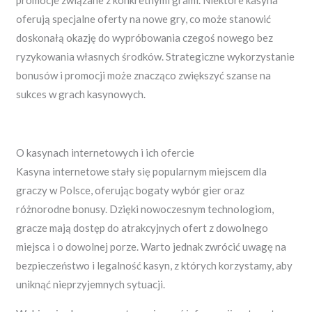
oferują specjalne oferty na nowe gry, co może stanowić
doskonałą okazję do wypróbowania czegoś nowego bez
ryzykowania własnych środków. Strategiczne wykorzystanie
bonusów i promocji może znacząco zwiększyć szanse na
sukces w grach kasynowych.
O kasynach internetowych i ich ofercie
Kasyna internetowe stały się popularnym miejscem dla
graczy w Polsce, oferując bogaty wybór gier oraz
różnorodne bonusy. Dzięki nowoczesnym technologiom,
gracze mają dostęp do atrakcyjnych ofert z dowolnego
miejsca i o dowolnej porze. Warto jednak zwrócić uwagę na
bezpieczeństwo i legalność kasyn, z których korzystamy, aby
uniknąć nieprzyjemnych sytuacji.