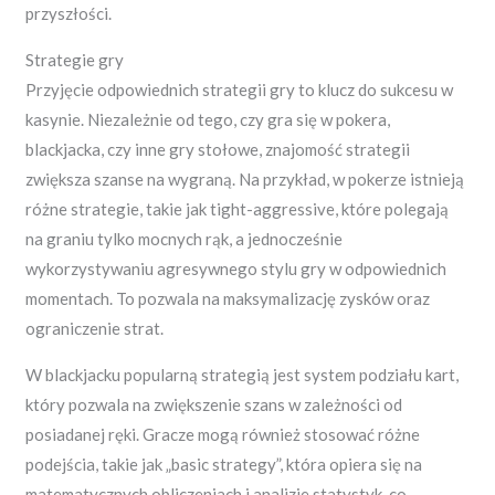
przyszłości.
Strategie gry
Przyjęcie odpowiednich strategii gry to klucz do sukcesu w
kasynie. Niezależnie od tego, czy gra się w pokera,
blackjacka, czy inne gry stołowe, znajomość strategii
zwiększa szanse na wygraną. Na przykład, w pokerze istnieją
różne strategie, takie jak tight-aggressive, które polegają
na graniu tylko mocnych rąk, a jednocześnie
wykorzystywaniu agresywnego stylu gry w odpowiednich
momentach. To pozwala na maksymalizację zysków oraz
ograniczenie strat.
W blackjacku popularną strategią jest system podziału kart,
który pozwala na zwiększenie szans w zależności od
posiadanej ręki. Gracze mogą również stosować różne
podejścia, takie jak „basic strategy”, która opiera się na
matematycznych obliczeniach i analizie statystyk, co