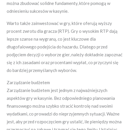
można zbudować solidne fundamenty, które pomogą w
odniesieniu sukcesów w kasynie.
Warto także zainwestować w gry, które oferują wyższy
procent zwrotu dla gracza (RTP). Gry o wysokim RTP dają
lepsze szanse na wygraną, co jest kluczowe dla
długofalowego podejścia do hazardu. Dlatego przed
podjęciem decyzji o wyborze gier, należy dokładnie zapoznać
się z ich zasadami oraz procentami wypłat, co przyczyni się
do bardziej przemyślanych wyborów.
Zarządzanie budżetem
Zarządzanie budżetem jest jednym z najważniejszych
aspektów gry w kasynie. Bez odpowiedniego planowania
finansowego można szybko stracić kontrolę nad swoimi
wydatkami, co prowadzi do nieprzyjemnych sytuacji. Ważne
jest, aby przed rozpoczęciem gry ustalić, ile pieniędzy można
przeznaczyć na zabawę i trzymać się tego limitu. Ustalając