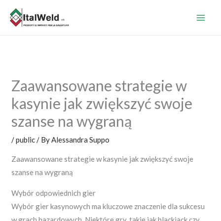
Skip
to
content
Zaawansowane strategie w
kasynie jak zwiększyć swoje
szanse na wygraną
/
public
/ By
Alessandra Suppo
Zaawansowane strategie w kasynie jak zwiększyć swoje
szanse na wygraną
Wybór odpowiednich gier
Wybór gier kasynowych ma kluczowe znaczenie dla sukcesu
w grach hazardowych. Niektóre gry, takie jak blackjack czy