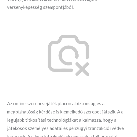
versenyképesség szempontjából.
Az online szerencsejáték piacon a biztonság és a
megbízhatóság kérdése is kiemelkedő szerepet játszik. A a
legújabb titkosítási technológiákat alkalmazza, hogy a
játékosok személyes adatai és pénzügyi tranzakciói védve
legyenek. Az ilyen intézkedések nemcsak a felhasználói