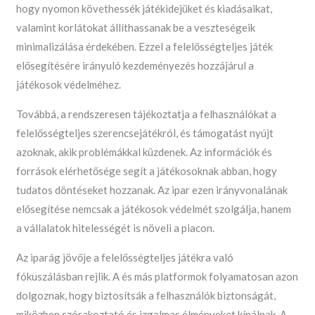
hogy nyomon követhessék játékidejüket és kiadásaikat,
valamint korlátokat állíthassanak be a veszteségeik
minimalizálása érdekében. Ezzel a felelősségteljes játék
elősegítésére irányuló kezdeményezés hozzájárul a
játékosok védelméhez.
Továbbá, a rendszeresen tájékoztatja a felhasználókat a
felelősségteljes szerencsejátékról, és támogatást nyújt
azoknak, akik problémákkal küzdenek. Az információk és
források elérhetősége segít a játékosoknak abban, hogy
tudatos döntéseket hozzanak. Az ipar ezen irányvonalának
elősegítése nemcsak a játékosok védelmét szolgálja, hanem
a vállalatok hitelességét is növeli a piacon.
Az iparág jövője a felelősségteljes játékra való
fókuszálásban rejlik. A és más platformok folyamatosan azon
dolgoznak, hogy biztosítsák a felhasználók biztonságát,
miközben szórakoztató és izgalmas élményeket kínálnak. A