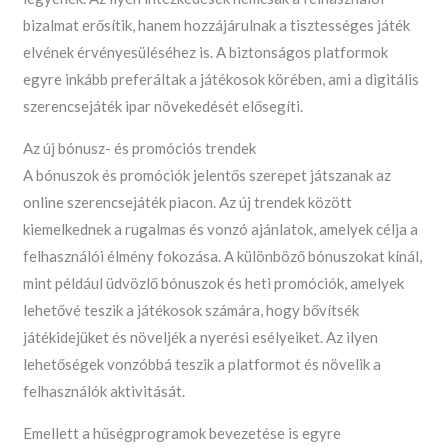
bizalmat erősítik, hanem hozzájárulnak a tisztességes játék
elvének érvényesüléséhez is. A biztonságos platformok
egyre inkább preferáltak a játékosok körében, ami a digitális
szerencsejáték ipar növekedését elősegíti.
Az új bónusz- és promóciós trendek
A bónuszok és promóciók jelentős szerepet játszanak az
online szerencsejáték piacon. Az új trendek között
kiemelkednek a rugalmas és vonzó ajánlatok, amelyek célja a
felhasználói élmény fokozása. A különböző bónuszokat kínál,
mint például üdvözlő bónuszok és heti promóciók, amelyek
lehetővé teszik a játékosok számára, hogy bővítsék
játékidejüket és növeljék a nyerési esélyeiket. Az ilyen
lehetőségek vonzóbbá teszik a platformot és növelik a
felhasználók aktivitását.
Emellett a hűségprogramok bevezetése is egyre