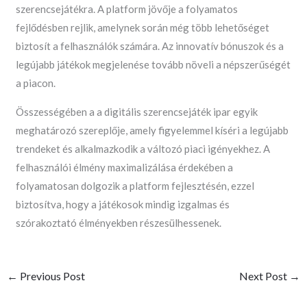
szerencsejátékra. A platform jövője a folyamatos
fejlődésben rejlik, amelynek során még több lehetőséget
biztosít a felhasználók számára. Az innovatív bónuszok és a
legújabb játékok megjelenése tovább növeli a népszerűségét
a piacon.
Összességében a a digitális szerencsejáték ipar egyik
meghatározó szereplője, amely figyelemmel kíséri a legújabb
trendeket és alkalmazkodik a változó piaci igényekhez. A
felhasználói élmény maximalizálása érdekében a
folyamatosan dolgozik a platform fejlesztésén, ezzel
biztosítva, hogy a játékosok mindig izgalmas és
szórakoztató élményekben részesülhessenek.
←
Previous Post
Next Post
→