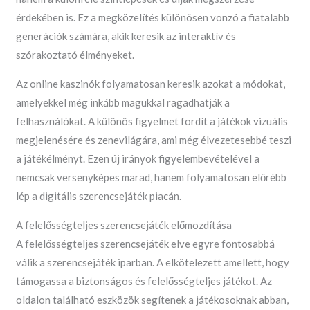
érdekében is. Ez a megközelítés különösen vonzó a fiatalabb
generációk számára, akik keresik az interaktív és
szórakoztató élményeket.
Az online kaszinók folyamatosan keresik azokat a módokat,
amelyekkel még inkább magukkal ragadhatják a
felhasználókat. A különös figyelmet fordít a játékok vizuális
megjelenésére és zenevilágára, ami még élvezetesebbé teszi
a játékélményt. Ezen új irányok figyelembevételével a
nemcsak versenyképes marad, hanem folyamatosan előrébb
lép a digitális szerencsejáték piacán.
A felelősségteljes szerencsejáték előmozdítása
A felelősségteljes szerencsejáték elve egyre fontosabbá
válik a szerencsejáték iparban. A elkötelezett amellett, hogy
támogassa a biztonságos és felelősségteljes játékot. Az
oldalon található eszközök segítenek a játékosoknak abban,