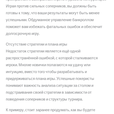
Играя против сильных соперников, вы должны быть
готовы к тому, что ваши результаты могут быть менее
успешными. Обдуманное управление банкроллом
поможет вам избежать фатальных ошибок и обеспечит
долгосрочную игру.
Отсутствие стратегии и плана игры
Недостаток стратегии является ещё одной
распространённой ошибкой, с которой сталкиваются
игроки. Многие новички полагаются на удачу или
интуицию, вместо того чтобы разрабатывать и
придерживаться плана игры. Успешные покеристы
понимают важность анализа ситуации за столом и
подстраивания своей стратегии в зависимости от
поведения соперников и структуры турнира.
К примеру, стоит заранее продумать, как вы будете