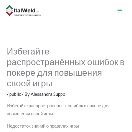
Skip
to
content
Избегайте
распространённых ошибок в
покере для повышения
своей игры
/
public
/ By
Alessandra Suppo
Избегайте распространённых ошибок в покере для
повышения своей игры
Недостаток знаний о правилах игры