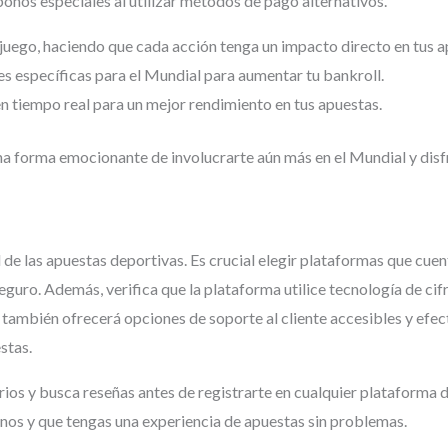
onos especiales al utilizar métodos de pago alternativos.
juego, haciendo que cada acción tenga un impacto directo en tus a
s específicas para el Mundial para aumentar tu bankroll.
en tiempo real para un mejor rendimiento en tus apuestas.
na forma emocionante de involucrarte aún más en el Mundial y disf
de las apuestas deportivas. Es crucial elegir plataformas que cuen
guro. Además, verifica que la plataforma utilice tecnología de ci
e también ofrecerá opciones de soporte al cliente accesibles y efec
stas.
rios y busca reseñas antes de registrarte en cualquier plataforma 
nos y que tengas una experiencia de apuestas sin problemas.