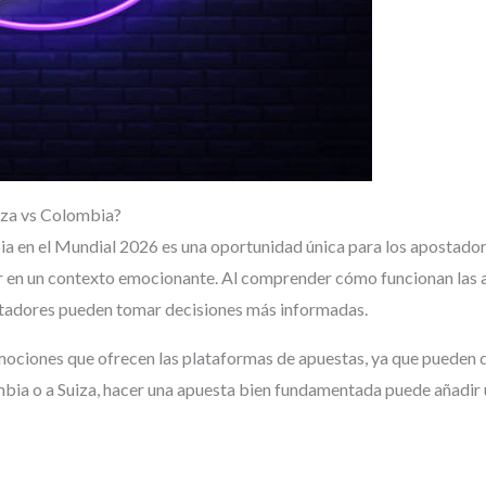
uiza vs Colombia?
a en el Mundial 2026 es una oportunidad única para los apostadores
ar en un contexto emocionante. Al comprender cómo funcionan las 
ostadores pueden tomar decisiones más informadas.
ciones que ofrecen las plataformas de apuestas, ya que pueden dar
mbia o a Suiza, hacer una apuesta bien fundamentada puede añadir 