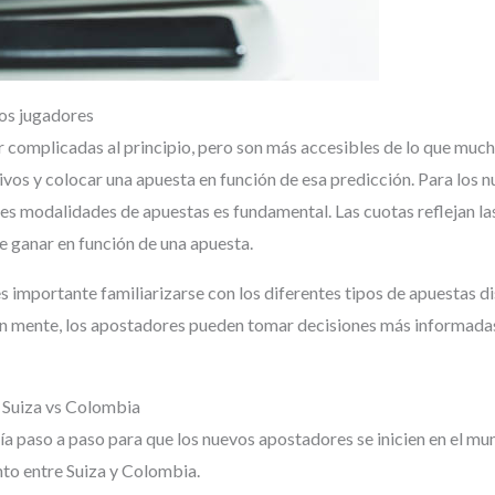
os jugadores
complicadas al principio, pero son más accesibles de lo que mucho
ivos y colocar una apuesta en función de esa predicción. Para los 
es modalidades de apuestas es fundamental. Las cuotas reflejan la
e ganar en función de una apuesta.
 importante familiarizarse con los diferentes tipos de apuestas d
n mente, los apostadores pueden tomar decisiones más informadas 
 Suiza vs Colombia
 paso a paso para que los nuevos apostadores se inicien en el mun
to entre Suiza y Colombia.