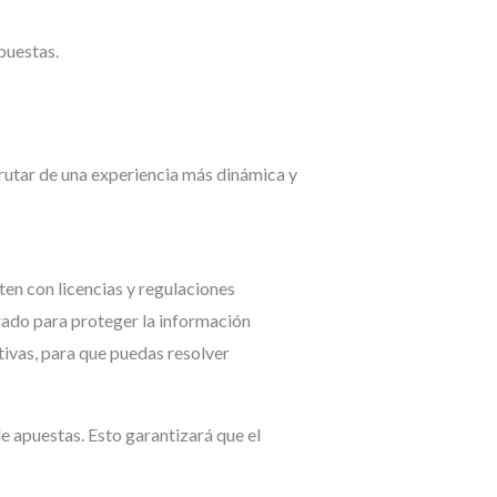
puestas.
rutar de una experiencia más dinámica y
ten con licencias y regulaciones
frado para proteger la información
tivas, para que puedas resolver
de apuestas. Esto garantizará que el