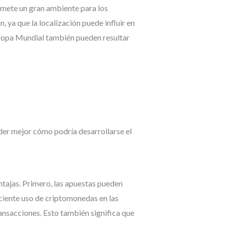
romete un gran ambiente para los
, ya que la localización puede influir en
 Copa Mundial también pueden resultar
der mejor cómo podría desarrollarse el
ntajas. Primero, las apuestas pueden
eciente uso de criptomonedas en las
ransacciones. Esto también significa que