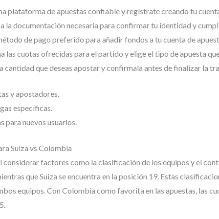
a plataforma de apuestas confiable y regístrate creando tu cuenta
 la documentación necesaria para confirmar tu identidad y cumplir
método de pago preferido para añadir fondos a tu cuenta de apuest
 las cuotas ofrecidas para el partido y elige el tipo de apuesta que
a cantidad que deseas apostar y confirmala antes de finalizar la tr
tas y apostadores.
igas específicas.
s para nuevos usuarios.
para Suiza vs Colombia
al considerar factores como la clasificación de los equipos y el co
entras que Suiza se encuentra en la posición 19. Estas clasificacion
bos equipos. Con Colombia como favorita en las apuestas, las cuot
5.