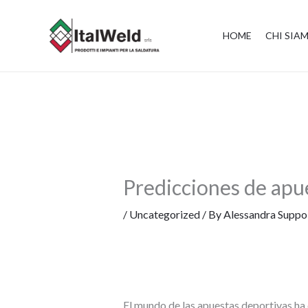
Skip
to
HOME
CHI SIA
content
Predicciones de apu
/
Uncategorized
/ By
Alessandra Suppo
El mundo de las apuestas deportivas ha 