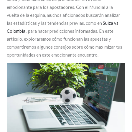
emocionante para los apostadores. Con el Mundial a la
vuelta de la esquina, muchos aficionados buscarán analizar
las estadísticas y las tendencias previas, como en
Suiza vs
Colombia
, para hacer predicciones informadas. En este
artículo, exploraremos cómo funcionan las apuestas y
compartiremos algunos consejos sobre cómo maximizar tus
oportunidades en este emocionante encuentro.