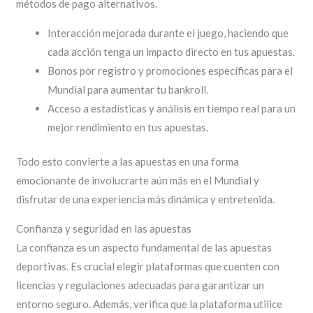
métodos de pago alternativos.
Interacción mejorada durante el juego, haciendo que
cada acción tenga un impacto directo en tus apuestas.
Bonos por registro y promociones específicas para el
Mundial para aumentar tu bankroll.
Acceso a estadísticas y análisis en tiempo real para un
mejor rendimiento en tus apuestas.
Todo esto convierte a las apuestas en una forma
emocionante de involucrarte aún más en el Mundial y
disfrutar de una experiencia más dinámica y entretenida.
Confianza y seguridad en las apuestas
La confianza es un aspecto fundamental de las apuestas
deportivas. Es crucial elegir plataformas que cuenten con
licencias y regulaciones adecuadas para garantizar un
entorno seguro. Además, verifica que la plataforma utilice