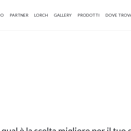
MO
PARTNER
LORCH
GALLERY
PRODOTTI
DOVE TROV
qual è la scelta migliore per il tuo