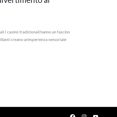
ali I casinò tradizionali hanno un fascino
villanti creano un’esperienza sensoriale